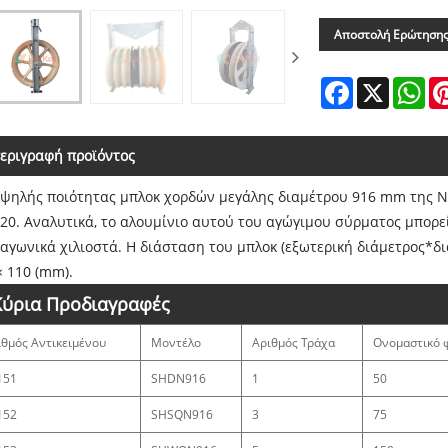
Αποστολή Ερώτηση
Facebook
X
Wh
εριγραφή προϊόντος
υψηλής ποιότητας μπλοκ χορδών μεγάλης διαμέτρου 916 mm της Ni
20. Αναλυτικά, το αλουμίνιο αυτού του αγώγιμου σύρματος μπορεί
αγωνικά χιλιοστά. Η διάσταση του μπλοκ (εξωτερική διάμετρος*δι
× 110 (mm).
Κύρια Προδιαγραφές
ιθμός Αντικειμένου
Μοντέλο
Αριθμός Τράχα
Ονομαστικό φ
151
SHDN916
1
50
152
SHSQN916
3
75