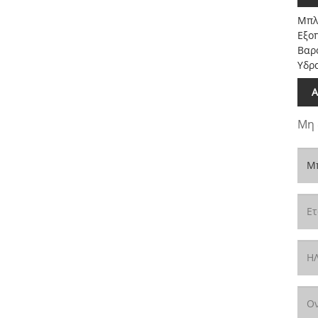
Μπλ
Εξο
Βαρ
Υδρ
Α
Μη 