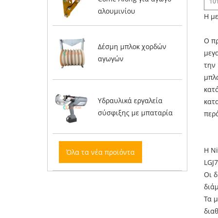
10
αλουμινίου
Η μ
Ο πρ
Δέσμη μπλοκ χορδών
μεγ
αγωγών
την
μπλ
κατ
Υδραυλικά εργαλεία
κατα
σύσφιξης με μπαταρία
περ
Η N
Όλα τα νέα προϊόντα
LGJ7
Οι 
διάμ
Τα 
διαθ