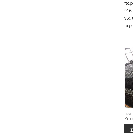
παρ
916
για
περ
Hot 
Κατ
Σ