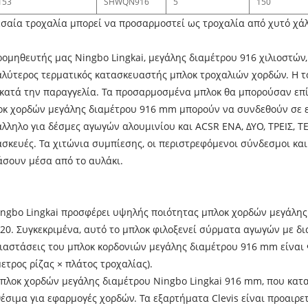
153
SHWQN916
5
150
εσαία τροχαλία μπορεί να προσαρμοστεί ως τροχαλία από χυτό χά
ομηθευτής μας Ningbo Lingkai, μεγάλης διαμέτρου 916 χιλιοστών,
αλύτερος τερματικός κατασκευαστής μπλοκ τροχαλιών χορδών. Η το
 κατά την παραγγελία. Τα προσαρμοσμένα μπλοκ θα μπορούσαν επί
οκ χορδών μεγάλης διαμέτρου 916 mm μπορούν να συνδεθούν σε εν
άλληλο για δέσμες αγωγών αλουμινίου και ACSR ΕΝΑ, ΔΥΟ, ΤΡΕΙΣ, 
σκευές. Τα χιτώνια συμπίεσης, οι περιστρεφόμενοι σύνδεσμοι και
άσουν μέσα από το αυλάκι.
ingbo Lingkai προσφέρει υψηλής ποιότητας μπλοκ χορδών μεγάλης
20. Συγκεκριμένα, αυτό το μπλοκ φιλοξενεί σύρματα αγωγών με δι
διαστάσεις του μπλοκ κορδονιών μεγάλης διαμέτρου 916 mm είναι
ετρος ρίζας × πλάτος τροχαλίας).
μπλοκ χορδών μεγάλης διαμέτρου Ningbo Lingkai 916 mm, που κατα
έσιμα για εφαρμογές χορδών. Τα εξαρτήματα Clevis είναι προαιρετ