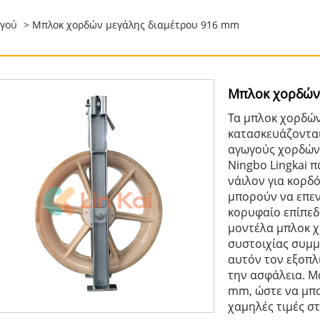
ωγού
> Μπλοκ χορδών μεγάλης διαμέτρου 916 mm
Μπλοκ χορδών
Τα μπλοκ χορδώ
κατασκευάζονται
αγωγούς χορδών
Ningbo Lingkai 
νάιλον για κορδ
μπορούν να επεν
κορυφαίο επίπεδ
μοντέλα μπλοκ χ
συστοιχίας συμμ
αυτόν τον εξοπλ
την ασφάλεια. Μ
mm, ώστε να μπο
χαμηλές τιμές στ