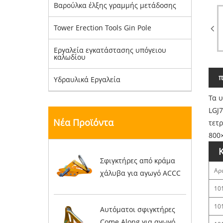
Βαρούλκα έλξης γραμμής μετάδοσης
Tower Erection Tools Gin Pole
Εργαλεία εγκατάστασης υπόγειου
καλωδίου
π
Υδραυλικά Εργαλεία
Τα 
LGJ7
Νέα Προϊόντα
τετρ
800
Σφιγκτήρες από κράμα
Αρ
χάλυβα για αγωγό ACCC
10
10
Αυτόματοι σφιγκτήρες
Come Along για αγωγό