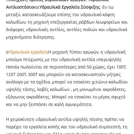
Αντλιοστάσιο
και
Υδραυλικά Εργαλεία Σύσφιξης
. Εν τω
μεταξύ, κατασκευάζουμε επίσης τον υδραυλικό κόφτη
καλωδίων, τη μηχανή επεξεργασίας ράβδων λεωφορείων και
διάφορες υδραυλικές αντλίες, αντλίες ποδιών και υδραυλικά
μηχανήματα διάτρησης.
ο
Υδραυλικά εργαλεία
Η μηχανή Τύπου αγωγών, η υδραυλική
μπούμα πτύχωσης με την υδραυλική αντλία υπερυψηλής
Honda πωλούνται σε περισσότερες από 50 χώρες, έχει 100T,
125T 200T, 300T και μπορούν να κατασκευαστούν μήτρες
ανάλογα με τα σχέδια, μπορεί να τσακίσει χιτώνιο καλωδίου
υψηλής τάσης, λαβές καλωδίων , μη μονωμένοι ακροδέκτες,
εξάγωνος ακροδέκτης. Μπορεί να τσακίσει το μέρος σφιχτό
και να μην ξεσπάσει σε καλή αγωγιμότητα.
Η χειροκίνητη υδραυλική αντλία υψηλής πίεσης πρέπει να
παρέχει τα εργαλεία κοπής και τον υδραυλικό συμπιεστή, τη