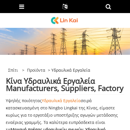
Σπίτι
>
Προϊόντα
> Υδραυλικά Εργαλεία
Κίνα Υδραυλικά Εργαλεία
Manufacturers, Suppliers, Factory
Υψηλής ποιότητας
Υδραυλικά Εργαλεία
σειρά
κατασκευασμένη στο Ningbo Lingkai της Κίνας, είμαστε
κυρίως για το εργοτάξιο υποστήριξης αγωγών μετάδοσης
εναέριας γραμμής. Τα καλύτερα ευπρόσδεκτα είναι
τα
Μηχανή πρέσας υδραυλικών αγωγών
,
Υδραυλικό