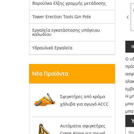
Βαρούλκα έλξης γραμμής μετάδοσης
Tower Erection Tools Gin Pole
Εργαλεία εγκατάστασης υπόγειου
καλωδίου
π
Υδραυλικά Εργαλεία
Ο υδ
πρόσ
Νέα Προϊόντα
ασφά
ολο
εμβό
Η μ
Σφιγκτήρες από κράμα
μπατ
χάλυβα για αγωγό ACCC
μπατ
Αυτόματοι σφιγκτήρες
Μο
Come Along για αγωγό