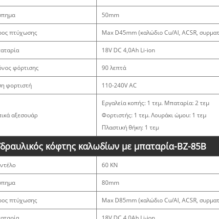
ύπημα
50mm
ρος πτύχωσης
Max D45mm (καλώδιο Cu/Al, ACSR, συρμα
αταρία
18V DC 4,0Ah Li-ion
όνος φόρτισης
90 λεπτά
ση φορτιστή
110-240V AC
Εργαλεία κοπής: 1 τεμ. Μπαταρία: 2 τεμ
πικά αξεσουάρ
Φορτιστής: 1 τεμ. Λουράκι ώμου: 1 τεμ
Πλαστική θήκη: 1 τεμ
Υδραυλικός κόφτης καλωδίων με μπαταρία-BZ-85B
ντέλο
60 KN
ύπημα
80mm
ρος πτύχωσης
Max D85mm (καλώδιο Cu/Al, ACSR, συρμα
αταρία
18V DC 4,0Ah Li-ion