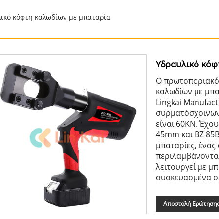
ικό κόφτη καλωδίων με μπαταρία
Υδραυλικό κόφ
Ο πρωτοποριακό
καλωδίων με μπα
Lingkai Manufact
συρματόσχοινων,
είναι 60KN. Έχο
45mm και BZ 85B
μπαταρίες, ένας
περιλαμβάνονται
λειτουργεί με μπ
συσκευασμένα σε
Αποστολή Ερώτηση