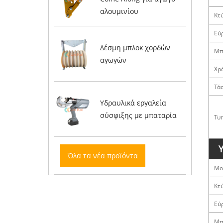
αλουμινίου
Κτ
Εύ
Δέσμη μπλοκ χορδών
Μπ
αγωγών
Χρ
Τά
Υδραυλικά εργαλεία
σύσφιξης με μπαταρία
Τυ
Όλα τα νέα προϊόντα
Μο
Κτ
Εύ
Μπ