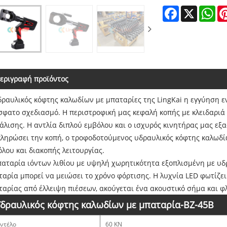
Facebook
X
Wh
εριγραφή προϊόντος
ραυλικός κόφτης καλωδίων με μπαταρίες της LingKai η εγγύηση εν
φατο σχεδιασμό. Η περιστροφική μας κεφαλή κοπής με κλειδαριά 
λισης. Η αντλία διπλού εμβόλου και ο ισχυρός κινητήρας μας εξ
κληρώσει την κοπή, ο τροφοδοτούμενος υδραυλικός κόφτης καλωδ
λου και διακοπής λειτουργίας.
παταρία ιόντων λιθίου με υψηλή χωρητικότητα εξοπλισμένη με υδ
αρία μπορεί να μειώσει το χρόνο φόρτισης. Η λυχνία LED φωτίζει
αρίας από έλλειψη πιέσεων, ακούγεται ένα ακουστικό σήμα και φλ
Υδραυλικός κόφτης καλωδίων με μπαταρία-BZ-45B
ντέλο
60 KN