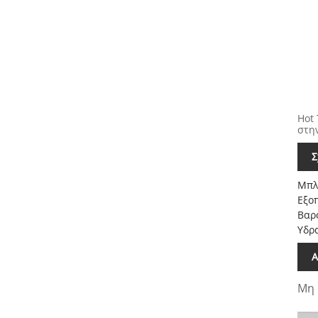
Hot
στην
Σ
Μπλ
Εξο
Βαρ
Υδρ
Α
Μη 