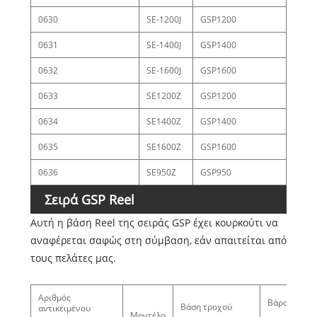
0630
SE-1200J
GSP1200
0631
SE-1400J
GSP1400
0632
SE-1600J
GSP1600
0633
SE1200Z
GSP1200
0634
SE1400Z
GSP1400
0635
SE1600Z
GSP1600
0636
SE950Z
GSP950
Σειρά GSP Reel
Αυτή η βάση Reel της σειράς GSP έχει κουρκούτι να
αναφέρεται σαφώς στη σύμβαση, εάν απαιτείται από
τους πελάτες μας.
Αριθμός
Βάρος (KG)
Βάση τροχού
αντικειμένου
Μοντέλο