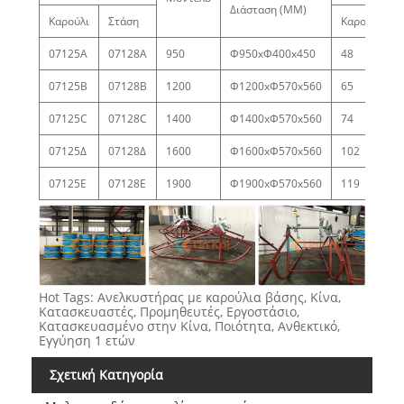
Διάσταση (MM)
Καρούλι
Στάση
Καρούλι
07125Α
07128Α
950
Φ950xΦ400x450
48
07125Β
07128Β
1200
Φ1200xΦ570x560
65
07125C
07128C
1400
Φ1400xΦ570x560
74
07125Δ
07128Δ
1600
Φ1600xΦ570x560
102
07125Ε
07128Ε
1900
Φ1900xΦ570x560
119
Hot Tags: Ανελκυστήρας με καρούλια βάσης, Κίνα,
Κατασκευαστές, Προμηθευτές, Εργοστάσιο,
Κατασκευασμένο στην Κίνα, Ποιότητα, Ανθεκτικό,
Εγγύηση 1 ετών
Σχετική Κατηγορία