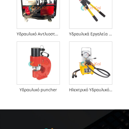
Υδραυλικό Αντλιοστάσιο Υψηλής Πίεσης
Υδραυλικά Εργαλεία Σύσφιξης
Υδραυλικό puncher
Ηλεκτρικό Υδραυλικό Αντλιοστάσιο