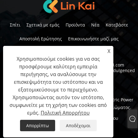
Σπίτι
Σχετικά με εμάς
Προϊόντα
Νέα
Κατεβάστε
Αποστολή Ερώτησης
Επικοινωνήστε μαζί μας
X
Χρησιμοποιούμε cookies για να σας
Τηλ:
+86-15958291731
ΗΛΕΚΤΡΟΝΙΚΗ ΔΙΕΥΘΥΝΣΗ:
nbtransmission@163.com
προσφέρουμε καλύτερη εμπειρία
Διεύθυνση:
No 6, 1st Rid In Indulded In Industry In Indulgenced
περιήγησης, να αναλύσουμε την
Queen of Province, Κίνα
επισκεψιμότητα του ιστότοπου και να
εξατομικεύσουμε το περιεχόμενο.
Χρησιμοποιώντας αυτόν τον ιστότοπο,
Πνευματικά δικαιώματα © 2023 Ningbo Lingkai Electric Power
συμφωνείτε με τη χρήση των cookies από
Equipment Co., Ltd. Με την επιφύλαξη παντός δικαιώματος.
εμάς.
Πολιτική Απορρήτου
Links
Sitemap
RSS
XML
Πολιτική Απορρήτου
Απορρίπτω
Αποδέχομαι