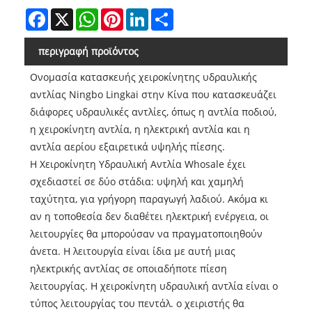
Facebook
X
WhatsApp
Pinterest
LinkedIn
Share
περιγραφή προϊόντος
Ονομασία κατασκευής χειροκίνητης υδραυλικής
αντλίας Ningbo Lingkai στην Κίνα που κατασκευάζει
διάφορες υδραυλικές αντλίες, όπως η αντλία ποδιού,
η χειροκίνητη αντλία, η ηλεκτρική αντλία και η
αντλία αερίου εξαιρετικά υψηλής πίεσης.
Η Χειροκίνητη Υδραυλική Αντλία Whosale έχει
σχεδιαστεί σε δύο στάδια: υψηλή και χαμηλή
ταχύτητα, για γρήγορη παραγωγή λαδιού. Ακόμα κι
αν η τοποθεσία δεν διαθέτει ηλεκτρική ενέργεια, οι
λειτουργίες θα μπορούσαν να πραγματοποιηθούν
άνετα. Η λειτουργία είναι ίδια με αυτή μιας
ηλεκτρικής αντλίας σε οποιαδήποτε πίεση
λειτουργίας. Η χειροκίνητη υδραυλική αντλία είναι ο
τύπος λειτουργίας του πεντάλ. ο χειριστής θα