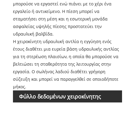
μπορούσε να εργαστεί ενώ πιάνει με το χέρι ένα
εργαλείο ή αντικείμενο. Η πίεση μπορεί να
σταματήσει στη μέση και η εσωτερική μονάδα
ασφαλείας υψηλής πίεσης προστατεύει την
υδραυλική βαλβίδα.
Η χειροκίνητη υδραυλική αντλία η εγγύηση ενός
έτους διαθέτει μια ευρεία βάση υδραυλικής αντλίας
για τη στερέωση πλαισίων, η οποία θα μπορούσε να
βελτιώσει τη σταθερότητα της λειτουργίας στην
εργασία. Ο σωλήνας λαδιού διαθέτει γρήγορη
σύζευξη και μπορεί να παραγγελθεί σε οποιοδήποτε
μήκος.
Φύλλο δεδομένων χειροκίνητης
Μοντ
υδραυλικής αντλίας
CFP-8
1
CP-7