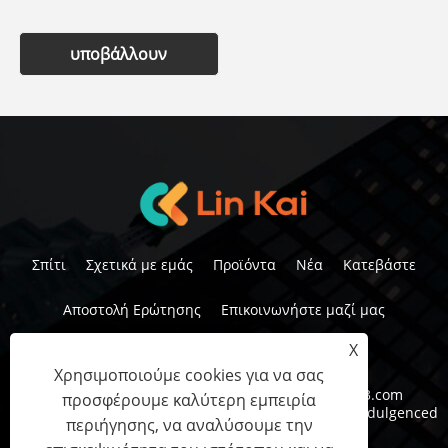
υποβάλλουν
Σπίτι
Σχετικά με εμάς
Προϊόντα
Νέα
Κατεβάστε
Αποστολή Ερώτησης
Επικοινωνήστε μαζί μας
X
Χρησιμοποιούμε cookies για να σας
Τηλ:
+86-15958291731
ΗΛΕΚΤΡΟΝΙΚΗ ΔΙΕΥΘΥΝΣΗ:
nbtransmission@163.com
προσφέρουμε καλύτερη εμπειρία
Διεύθυνση:
No 6, 1st Rid In Indulded In Industry In Indulgenced
περιήγησης, να αναλύσουμε την
Queen of Province, Κίνα