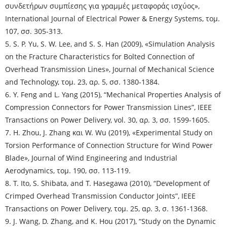
συνδετήρων συμπίεσης για γραμμές μεταφοράς ισχύος»,
International Journal of Electrical Power & Energy Systems, τομ.
107, σσ. 305-313.
5. S. P. Yu, S. W. Lee, and S. S. Han (2009), «Simulation Analysis
on the Fracture Characteristics for Bolted Connection of
Overhead Transmission Lines», Journal of Mechanical Science
and Technology, τομ. 23, αρ. 5, σσ. 1380-1384.
6. Y. Feng and L. Yang (2015), “Mechanical Properties Analysis of
Compression Connectors for Power Transmission Lines”, IEEE
Transactions on Power Delivery, vol. 30, αρ. 3, σσ. 1599-1605.
7. H. Zhou, J. Zhang και W. Wu (2019), «Experimental Study on
Torsion Performance of Connection Structure for Wind Power
Blade», Journal of Wind Engineering and Industrial
Aerodynamics, τομ. 190, σσ. 113-119.
8. T. Ito, S. Shibata, and T. Hasegawa (2010), “Development of
Crimped Overhead Transmission Conductor Joints”, IEEE
Transactions on Power Delivery, τομ. 25, αρ. 3, σ. 1361-1368.
9. J. Wang, D. Zhang, and K. Hou (2017), “Study on the Dynamic