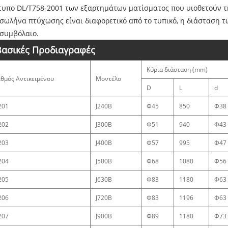
τυπο DL/T758-2001 των εξαρτημάτων ματίσματος που υιοθετούν τ
 σωλήνα πτύχωσης είναι διαφορετικό από το τυπικό, η διάσταση τ
 συμβόλαιο.
Βασικές Προδιαγραφές
Κύρια διάσταση (mm)
ιθμός Αντικειμένου
Μοντέλο
D
L
d
201
J240B
Φ45
850
Φ38
202
J300B
Φ51
940
Φ43
203
J400B
Φ57
995
Φ47
204
J500B
Φ68
1080
Φ56
205
J630B
Φ83
1180
Φ63
206
J720B
Φ83
1196
Φ63
207
J900B
Φ89
1180
Φ73