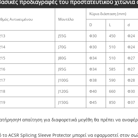
Βασικές προδιαγραφές του προστατευτικού χιτώνια
Κύρια διάσταση (mm)
ιθμός Αντικειμένου
Μοντέλο
D
L
d
213
J55G
Φ30
450
Φ24
214
J70G
Φ30
510
Φ24
215
J80G
Φ34
510
Φ27
216
J95G
Φ34
585
Φ27
217
J100G
Φ38
590
Φ28
218
J120G
Φ40
660
Φ30
219
J150G
Φ45
850
Φ37
ατήρησηΗ απαίτηση για διαφορετικά μεγέθη θα πρέπει να αναφέρ
 το ACSR Splicing Sleeve Protector μπορεί να εφαρμοστεί στον 