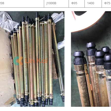
208
J1000B
Φ95
1400
Φ75