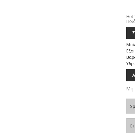
Hot 
Ποιό
Σ
Μπλ
Εξο
Βαρ
Υδρ
Α
Μη 