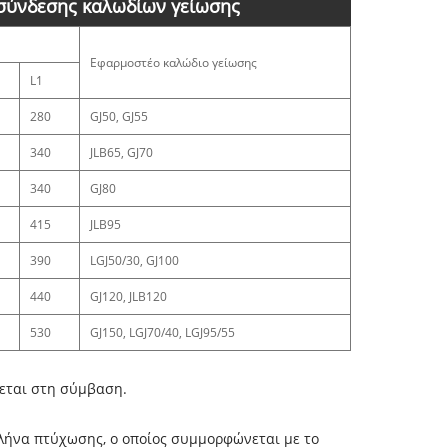
 σύνδεσης καλωδίων γείωσης
Εφαρμοστέο καλώδιο γείωσης
L1
280
GJ50, GJ55
340
JLB65, GJ70
340
GJ80
415
JLB95
390
LGJ50/30, GJ100
440
GJ120, JLB120
530
GJ150, LGJ70/40, LGJ95/55
εται στη σύμβαση.
σωλήνα πτύχωσης, ο οποίος συμμορφώνεται με το