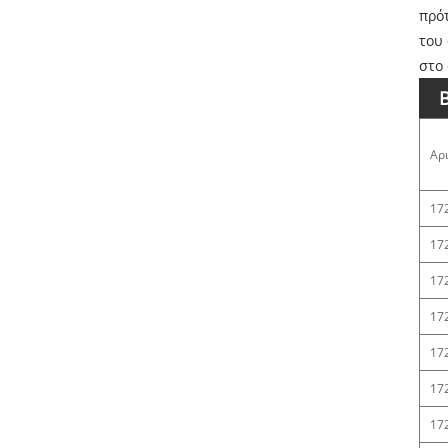
πρό
του
στο
Αρ
17
17
17
17
17
17
17