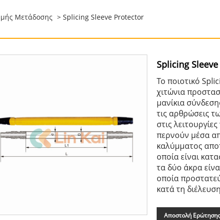
μμής Μετάδοσης
> Splicing Sleeve Protector
Splicing Sleeve
Το ποιοτικό Splic
χιτώνια προστασ
μανίκια σύνδεσης
τις αρθρώσεις τ
στις λειτουργίες
περνούν μέσα απ
καλύμματος αποτ
οποία είναι κατ
τα δύο άκρα είν
οποία προστατεύ
κατά τη διέλευσ
Αποστολή Ερώτηση