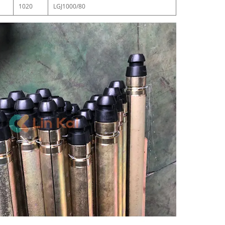
1020
LGJ1000/80