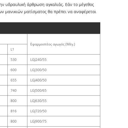
ην υδραυλική άρθρωση αγκαλιάς. Εάν το μέγεθος
ων μανικιών ματίσματος θα πρέπει να αναφέρεται
Εφαρμοστέος αγωγός (Μέγ.)
L1
530
LGJ240/55
600
LGJ300/50
655
LGJ400/50
740
LGJ500/65
800
LGJ630/55
816
LGJ720/50
800
LGJ900/75