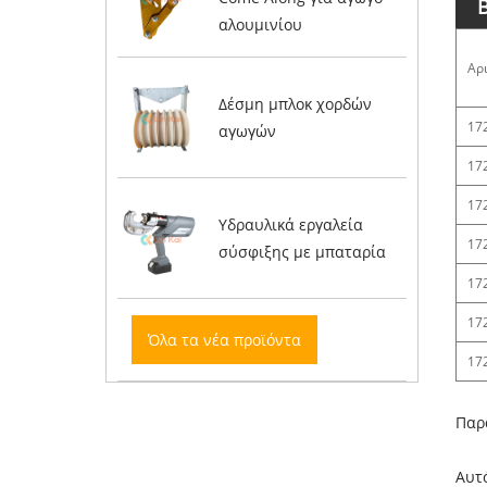
αλουμινίου
Αρ
Δέσμη μπλοκ χορδών
17
αγωγών
17
17
Υδραυλικά εργαλεία
17
σύσφιξης με μπαταρία
17
17
Όλα τα νέα προϊόντα
17
Παρ
Αυτό