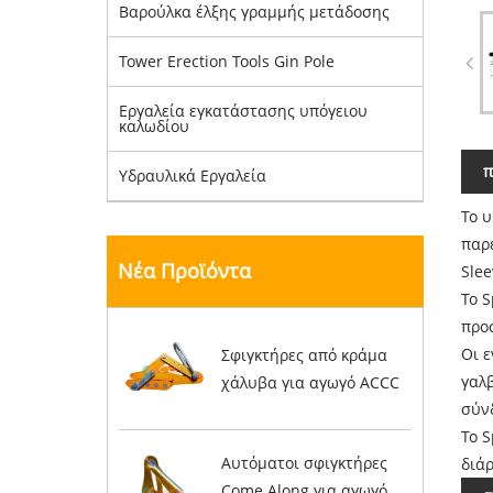
Βαρούλκα έλξης γραμμής μετάδοσης
Tower Erection Tools Gin Pole
Εργαλεία εγκατάστασης υπόγειου
καλωδίου
π
Υδραυλικά Εργαλεία
Το υ
παρέ
Νέα Προϊόντα
Slee
Το S
προ
Οι 
Σφιγκτήρες από κράμα
γαλ
χάλυβα για αγωγό ACCC
σύν
Το S
Αυτόματοι σφιγκτήρες
διά
Come Along για αγωγό