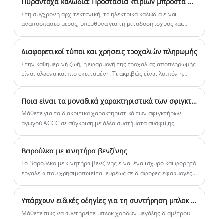
Πυράντοχα καλώδια: Προστασία κτιρίων μπροστά στις φλόγες
της έλξης των καλωδίων OPGW σε
συρματόσχοινων από χάλυβα κατά της
Στη σύγχρονη αρχιτεκτονική, τα ηλεκτρικά καλώδια είναι
εναέριες γραμμές μεταφοράς. Διαθέσιμο
συστροφής.
αναπόσπαστο μέρος, υπεύθυνα για τη μετάδοση ισχύος και
δεδομένων, επιτρέποντας την ομαλή εξέλιξη της καθημερινής
σε δύο ποικιλίες, με επιλογές οκτώ ή
ζωής και της εργασίας μας.
δώδεκα κλώνων μικροσκοπικού
Διαφορετικοί τύποι και χρήσεις τροχαλιών πληρωμής
αντιστρεπτικού πλεγμένου χαλύβδινου
Στην καθημερινή ζωή, η εφαρμογή της τροχαλίας αποπληρωμής
σύρματος, αυτό το αντιστρεπτικό
είναι ολοένα και πιο εκτεταμένη. Τι ακριβώς είναι λοιπόν η
πλεγμένο ατσάλινο σχοινί 11 mm είναι
τροχαλία πληρωμής; Πώς ταξινομείται; Η τροχαλία
αποπληρωμής χωρίζεται σε τροχαλία καλωδίου γείωσης,
σχεδιασμένο για αξιοπιστία και
Ποια είναι τα μοναδικά χαρακτηριστικά των σφιγκτήρων αγωγών ACCC σε σύγκριση με άλλα συστήματα σύσφιξης;
τροχαλία καλωδίου, τροχαλία αναστροφής, νάιλον τροχαλία,
αποτελεσματικότητα σε βιομηχανικές
τροχαλία αποπληρωμής καλωδίου, μπλοκ αποπληρωμής μεγάλης
Μάθετε για τα διακριτικά χαρακτηριστικά των σφιγκτήρων
εφαρμογές. Καθώς κατασκευάζεται στην
διαμέτρου, μπλοκ αποπληρωμής διπλής χρήσης, μπλοκ
αγωγού ACCC σε σύγκριση με άλλα συστήματα σύσφιξης.
Κίνα από έναν αξιόπιστο κατασκευαστή
αποπληρωμής γείωσης, τροχαλία ανύψωσης. Η τροχαλία
αποπληρωμής χρησιμοποιείται κυρίως για την προστασία του
και προμηθευτή, συνοδεύεται από
Βαρούλκα με κινητήρα βενζίνης
καλωδίου κατά την τοποθέτηση, εξοικονομώντας χρόνο και
αξιόπιστη εγγύηση 1 έτους,
προσπάθεια. Μεταξύ αυτών, το μπλοκ καλωδίου γείωσης
Το βαρούλκο με κινητήρα βενζίνης είναι ένα ισχυρό και φορητό
εξασφαλίζοντας μακροχρόνια απόδοση.
χρησιμοποιείται κυρίως για την προστασία του καλωδίου από
εργαλείο που χρησιμοποιείται ευρέως σε διάφορες εφαρμογές
την τριβή όταν αλλάζει η κατεύθυνση του καλωδίου.
βαρέως τύπου.
Υπάρχουν ειδικές οδηγίες για τη συντήρηση μπλοκ χορδών μεγάλης διαμέτρου 508 mm;
Μάθετε πώς να συντηρείτε μπλοκ χορδών μεγάλης διαμέτρου